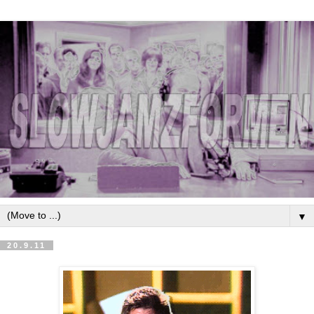
▼
20.9.11